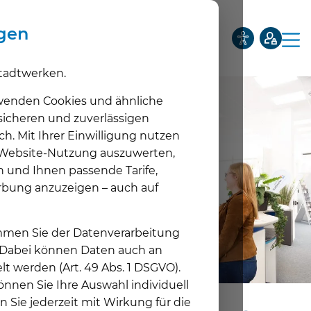
ngen
tadtwerken.
Privatkunden
Geschäftskunden
Netze
Über uns
wenden Cookies und ähnliche
 sicheren und zuverlässigen
ch. Mit Ihrer Einwilligung nutzen
Tarife
e Website-Nutzung auszuwerten,
Unt
n und Ihnen passende Tarife,
Wärme
rbung anzuzeigen – auch auf
Unt
Photovoltaik
timmen Sie der Datenverarbeitung
Unt
E-Mobilität
. Dabei können Daten auch an
lt werden (Art. 49 Abs. 1 DSGVO).
Unt
nnen Sie Ihre Auswahl individuell
Energieservice
n Sie jederzeit mit Wirkung für die
Unt