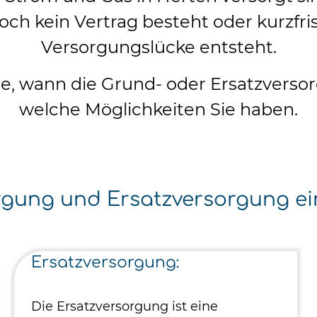
"Mei
ch kein Vertrag besteht oder kurzfris
Versorgungslücke entsteht.
Verbra
Rechn
ie, wann die Grund- oder Ersatzverso
Jetzt
welche Möglichkeiten Sie haben.
gung und Ersatzversorgung ein
Ersatzversorgung:
Die Ersatzversorgung ist eine