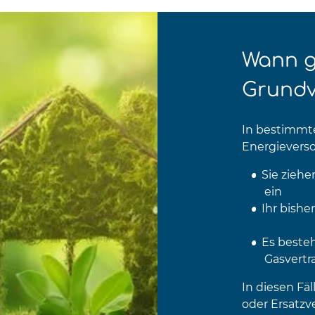
Wann gr
Grundv
In bestimmt
Energievers
Sie zieh
ein
Ihr bishe
Es besteh
Gasvert
In diesen Fä
oder Ersatzv