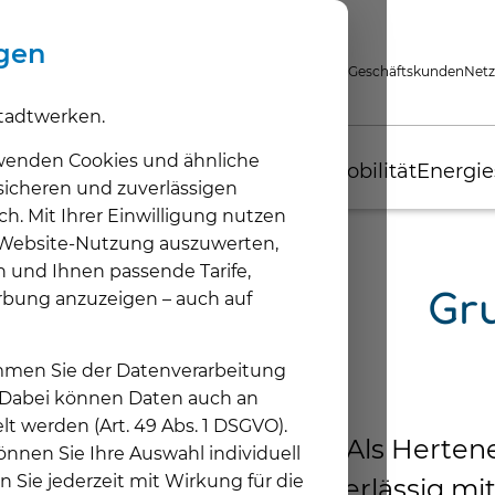
ngen
Privatkunden
Geschäftskunden
Netz
tadtwerken.
wenden Cookies und ähnliche
Tarife
Wärme
Photovoltaik
E-Mobilität
Energie
 sicheren und zuverlässigen
ch. Mit Ihrer Einwilligung nutzen
e Website-Nutzung auszuwerten,
n und Ihnen passende Tarife,
Energie
Fernwärme
Photovoltaik-Anlagen
Elektromobilität
Energieservice
Kundenzentrum
Wasser
Heizungsanla
Kundenvorteil
rbung anzuzeigen – auch auf
Gr
Haushaltsstrom
Unsere Lösung
Sonnenenergie
Unsere Lösung
Energieberatung
Kontakt & Kundenzentrum
hertenwasser
Unsere Lösung
Hertener Stadt
Heizstrom
Fernwärme Mühlenviertel
Unsere Lösung
Voraussetzungen &
Energie sparen
Trinkwasserqualit
Voraussetzung
Nobbi-Card
Fördermöglichkeiten
timmen Sie der Datenverarbeitung
Gas
Voraussetzungen & Möglichkeiten
Energieausweis
Heizung miete
Öffentliches Laden
. Dabei können Daten auch an
Fernwärme
Thermografie
Selbsterzeugten Strom nutzen
lt werden (Art. 49 Abs. 1 DSGVO).
Grund- & Ersatzversorgung
Gebäude-Thermografie
Als Hertene
nnen Sie Ihre Auswahl individuell
n Sie jederzeit mit Wirkung für die
zuverlässig mi