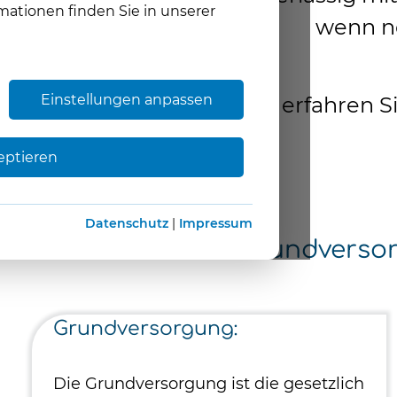
mationen finden Sie in unserer
wenn no
Einstellungen anpassen
Hier erfahren S
eptieren
Datenschutz
|
Impressum
Grundversor
Grundversorgung:
Die Grundversorgung ist die gesetzlich