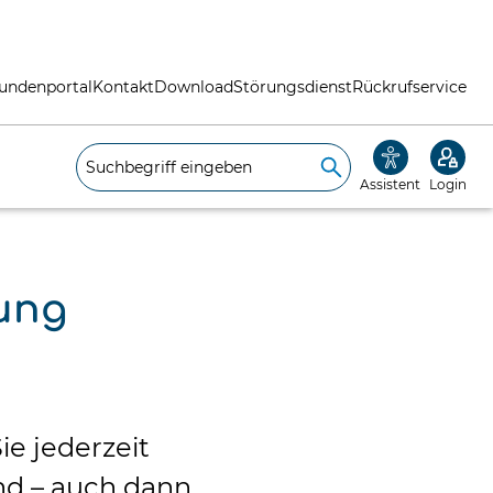
undenportal
Kontakt
Download
Störungsdienst
Rückrufservice
Assistent
Login
ung
ie jederzeit
nd – auch dann,