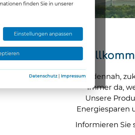
mationen finden Sie in unserer
Einstellungen anpassen
Willkomm
eptieren
Kundennah, zuku
Datenschutz
|
Impressum
Immer da, we
Unsere Produ
Energiesparen u
Informieren Sie 