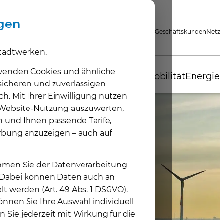
ngen
Privatkunden
Geschäftskunden
Netz
tadtwerken.
wenden Cookies und ähnliche
Tarife
Wärme
Photovoltaik
E-Mobilität
Energie
 sicheren und zuverlässigen
ch. Mit Ihrer Einwilligung nutzen
e Website-Nutzung auszuwerten,
n und Ihnen passende Tarife,
Energie
Fernwärme
Photovoltaik-Anlagen
Elektromobilität
Energieservice
Kundenzentrum
Wasser
Heizungsanla
Kundenvorteil
rbung anzuzeigen – auch auf
Haushaltsstrom
Unsere Lösung
Sonnenenergie
Unsere Lösung
Energieberatung
Kontakt & Kundenzentrum
hertenwasser
Unsere Lösung
Hertener Stadt
Heizstrom
Fernwärme Mühlenviertel
Unsere Lösung
Voraussetzungen &
Energie sparen
Trinkwasserqualit
Voraussetzung
Nobbi-Card
Fördermöglichkeiten
timmen Sie der Datenverarbeitung
Gas
Voraussetzungen & Möglichkeiten
Energieausweis
Heizung miete
Öffentliches Laden
. Dabei können Daten auch an
Fernwärme
Thermografie
Selbsterzeugten Strom nutzen
lt werden (Art. 49 Abs. 1 DSGVO).
Grund- & Ersatzversorgung
Gebäude-Thermografie
nnen Sie Ihre Auswahl individuell
n Sie jederzeit mit Wirkung für die