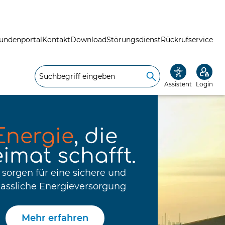
undenportal
Kontakt
Download
Störungsdienst
Rückrufservice
Assistent
Login
Energie
, die
imat schafft.
 sorgen für eine sichere und
lässliche Energieversorgung
Mehr erfahren