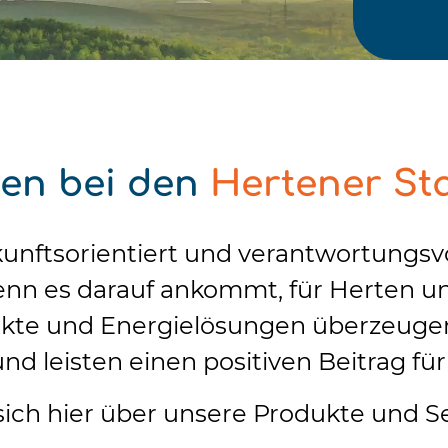
"Mei
<sp
Verbra
Rechn
en bei den
Hertener St
Jetzt
nftsorientiert und verantwortungsvoll
nn es darauf ankommt, für Herten un
kte und Energielösungen überzeugen
nd leisten einen positiven Beitrag fü
sich hier über unsere Produkte und S