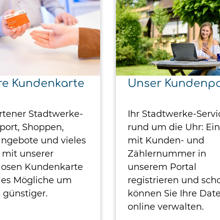
re Kundenkarte
Unser Kundenpo
rtener Stadtwerke-
Ihr Stadtwerke-Servi
Sport, Shoppen,
rund um die Uhr: Ei
angebote und vieles
mit Kunden- und
 mit unserer
Zählernummer in
losen Kundenkarte
unserem Portal
lles Mögliche um
registrieren und sch
 günstiger.
können Sie Ihre Dat
online verwalten.