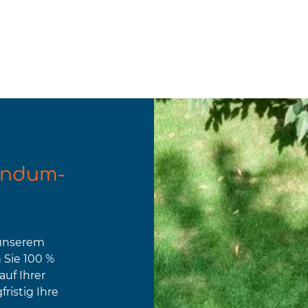
undum-
 unserem
 Sie 100 %
uf Ihrer
ristig Ihre