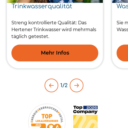
Trinkwasserqualität
Was
Streng kontrollierte Qualität: Das
Sie 
Hertener Trinkwasser wird mehrmals
Wass
täglich getestet.
Mehr Infos
1/2