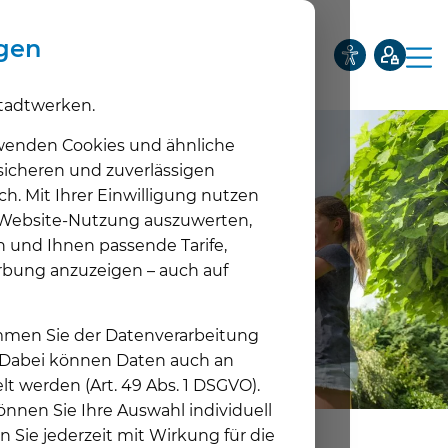
ngen
tadtwerken.
Privatkunden
Geschäftskunden
Netze
Über uns
wenden Cookies und ähnliche
 sicheren und zuverlässigen
ch. Mit Ihrer Einwilligung nutzen
Tarife
e Website-Nutzung auszuwerten,
Unt
n und Ihnen passende Tarife,
Wärme
rbung anzuzeigen – auch auf
Unt
Photovoltaik
timmen Sie der Datenverarbeitung
Unt
E-Mobilität
. Dabei können Daten auch an
lt werden (Art. 49 Abs. 1 DSGVO).
Unt
nnen Sie Ihre Auswahl individuell
Energieservice
n Sie jederzeit mit Wirkung für die
Unt