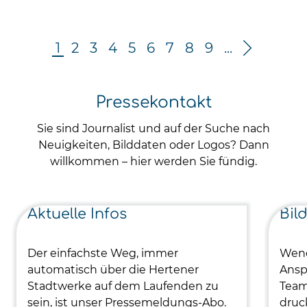
1
2
3
4
5
6
7
8
9
...
Pressekontakt
Sie sind Journalist und auf der Suche nach
Neuigkeiten, Bilddaten oder Logos? Dann
willkommen – hier werden Sie fündig.
Aktuelle Infos
Bil
Der einfachste Weg, immer
Wend
automatisch über die Hertener
Ansp
Stadtwerke auf dem Laufenden zu
Team
sein, ist unser Pressemeldungs-Abo.
druc