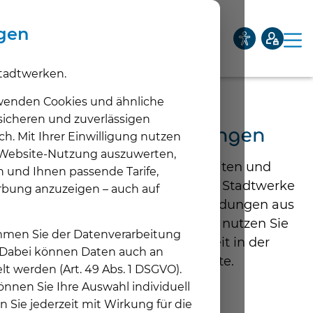
ngen
tadtwerken.
Privatkunden
Geschäftskunden
Netze
Über uns
wenden Cookies und ähnliche
 sicheren und zuverlässigen
Alle Pressemeldungen
ch. Mit Ihrer Einwilligung nutzen
Unternehmen
e Website-Nutzung auszuwerten,
Unt
Hier finden Sie alle Neuigkeiten und
n und Ihnen passende Tarife,
Aktuelles
Pressemeldungen der Hertener Stadtwerke
rbung anzuzeigen – auch auf
Unt
der letzten Jahre. Wenn Sie Meldungen aus
Karriere
einer bestimmten Zeit suchen, nutzen Sie
timmen Sie der Datenverarbeitung
Unt
bitte die Auswahlmöglichkeit in der
. Dabei können Daten auch an
nebenstehenden Spalte.
lt werden (Art. 49 Abs. 1 DSGVO).
nnen Sie Ihre Auswahl individuell
n Sie jederzeit mit Wirkung für die