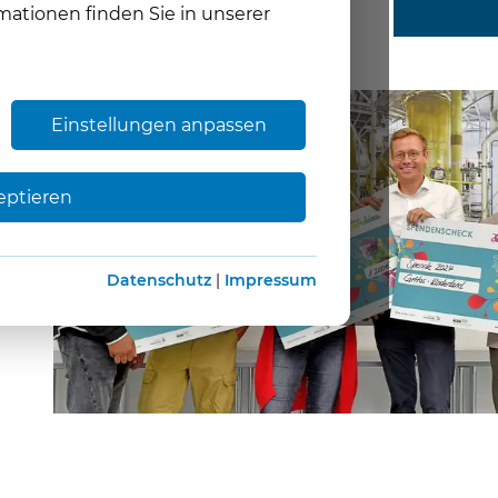
mationen finden Sie in unserer
Einstellungen anpassen
eptieren
Datenschutz
|
Impressum