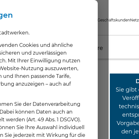
ngen
Privatkunden
Geschäftskunden
Netz
tadtwerken.
wenden Cookies und ähnliche
Unternehmen
Aktuelles
Karriere
 sicheren und zuverlässigen
ch. Mit Ihrer Einwilligung nutzen
e Website-Nutzung auszuwerten,
n und Ihnen passende Tarife,
Unternehmen
Aktuelles
Karriere
D
rbung anzuzeigen – auch auf
Hertener Stadtwerke
Aktuelle News
Offene Stellen
Sie gibt
Nachhaltigkeit
Alle News
Ausbildung & Praktikum
Veröff
timmen Sie der Datenverarbeitung
Engagement & Aktionen
Pressekontakt
technis
. Dabei können Daten auch an
Marktpartnerkommunikation
Newsletter
entsp
lt werden (Art. 49 Abs. 1 DSGVO).
Vorgabe
nnen Sie Ihre Auswahl individuell
den j
n Sie jederzeit mit Wirkung für die