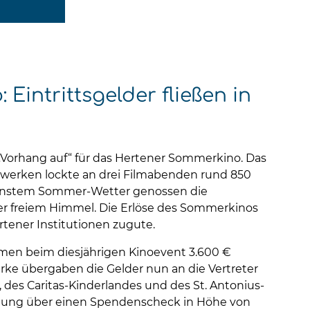
Satte Rabatte
Satte Rabatte
Wir suchen Sie
Mit unserer Kundenkarte
Mit unserer Kundenkarte
Infos zu Jobs & Praktika
Mehr Infos
Mehr Infos
Mehr Infos
Eintrittsgelder fließen in
 „Vorhang auf“ für das Hertener Sommerkino. Das
werken lockte an drei Filmabenden rund 850
chönstem Sommer-Wetter genossen die
ter freiem Himmel. Die Erlöse des Sommerkinos
tener Institutionen zugute.
amen beim diesjährigen Kinoevent 3.600 €
e übergaben die Gelder nun an die Vertreter
des Caritas-Kinderlandes und des St. Antonius-
chtung über einen Spendenscheck in Höhe von