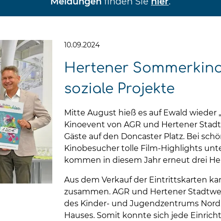
Meldungen
finden Sie
hier
.
10.09.2024
Hertener Sommerkino: 
soziale Projekte
Mitte August hieß es auf Ewald wieder
Kinoevent von AGR und Hertener Stadt
Gäste auf den Doncaster Platz. Bei s
Kinobesucher tolle Film-Highlights un
kommen in diesem Jahr erneut drei Her
Aus dem Verkauf der Eintrittskarten k
zusammen. AGR und Hertener Stadtwerk
des Kinder- und Jugendzentrums Nord, 
Hauses. Somit konnte sich jede Einri