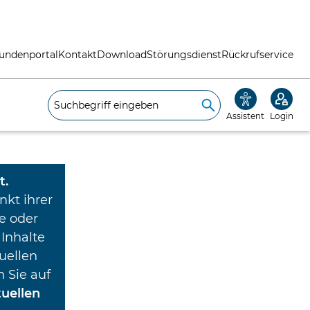
undenportal
Kontakt
Download
Störungsdienst
Rückrufservice
Assistent
Login
t.
nkt ihrer
he oder
 Inhalte
uellen
 Sie auf
tuellen