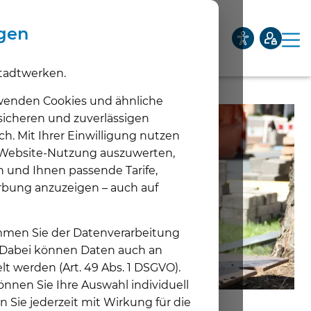
ngen
tadtwerken.
Privatkunden
Geschäftskunden
Netze
Über uns
wenden Cookies und ähnliche
 sicheren und zuverlässigen
ch. Mit Ihrer Einwilligung nutzen
Unternehmen
e Website-Nutzung auszuwerten,
Unt
n und Ihnen passende Tarife,
Aktuelles
rbung anzuzeigen – auch auf
Unt
Karriere
timmen Sie der Datenverarbeitung
Unt
. Dabei können Daten auch an
lt werden (Art. 49 Abs. 1 DSGVO).
nnen Sie Ihre Auswahl individuell
03.06.2026
n Sie jederzeit mit Wirkung für die