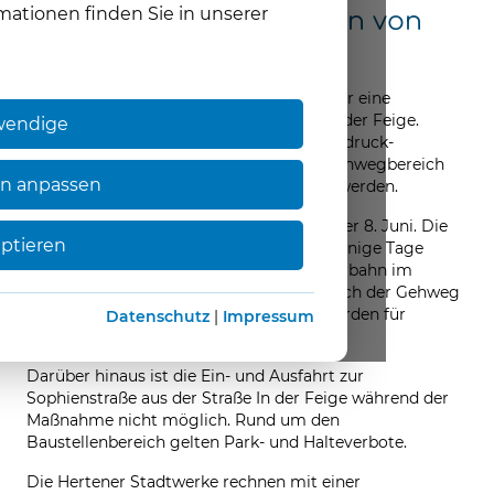
mationen finden Sie in unserer
Gasnetzarbeiten in Teilen von
Herten-Süd
Die Hertener Stadtwerke informieren über eine
Baumaßnahme im Bereich der Straße In der Feige.
wendige
Aufgrund einer Gasleckage an der Niederdruck-
Gashauptleitung muss die Leitung im Gehwegbereich
en anpassen
auf Höhe der Hausnummer 94 repariert werden.
Start der Reparaturarbeiten ist Montag, der 8. Juni. Die
eptieren
Baustelleneinrichtung beginnt bereits wenige Tage
zuvor. Im Zuge der Arbeiten wird die Fahrbahn im
Baustellenbereich halbseitig gesperrt, auch der Gehweg
ist nicht nutzbar. Zur Straßenquerung werden für
Datenschutz
|
Impressum
Fußgänger Zebrastreifen eingerichtet.
Darüber hinaus ist die Ein- und Ausfahrt zur
Sophienstraße aus der Straße In der Feige während der
Maßnahme nicht möglich. Rund um den
Baustellenbereich gelten Park- und Halteverbote.
Die Hertener Stadtwerke rechnen mit einer