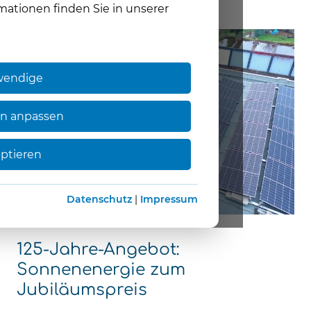
mationen finden Sie in unserer
wendige
en anpassen
eptieren
Datenschutz
|
Impressum
02.04.2025
125-Jahre-Angebot:
Sonnenenergie zum
Jubiläumspreis