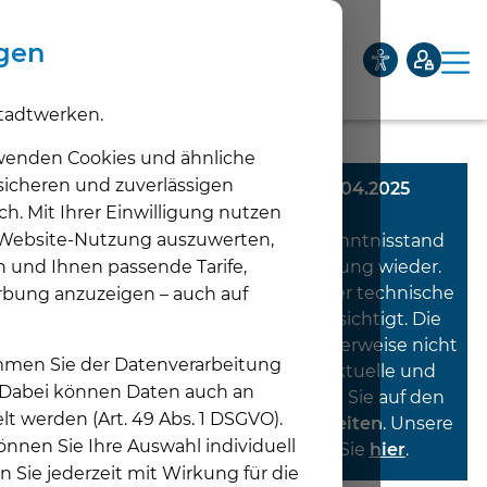
ngen
tadtwerken.
Privatkunden
Geschäftskunden
Netze
Über uns
wenden Cookies und ähnliche
 sicheren und zuverlässigen
Diese Meldung wurde am 02.04.2025
ch. Mit Ihrer Einwilligung nutzen
veröffentlicht.
Unternehmen
e Website-Nutzung auszuwerten,
Sie gibt den Informations- und Kenntnisstand
Unt
n und Ihnen passende Tarife,
zum Zeitpunkt ihrer Veröffentlichung wieder.
Aktuelles
Spätere tatsächliche, rechtliche oder technische
rbung anzuzeigen – auch auf
Unt
Entwicklungen sind nicht berücksichtigt. Die
Karriere
Inhalte entsprechen daher möglicherweise nicht
timmen Sie der Datenverarbeitung
Unt
mehr den aktuellen Vorgaben. Aktuelle und
. Dabei können Daten auch an
verbindliche Informationen finden Sie auf den
lt werden (Art. 49 Abs. 1 DSGVO).
jeweiligen
Produkt- und Themenseiten
. Unsere
nnen Sie Ihre Auswahl individuell
aktuellen Meldungen
finden Sie
hier
.
n Sie jederzeit mit Wirkung für die