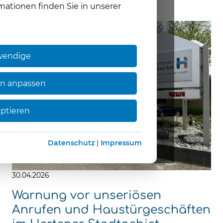
mationen finden Sie in unserer
wendige
en anpassen
eptieren
Datenschutz
|
Impressum
30.04.2026
Warnung vor unseriösen
Anrufen und Haustürgeschäften