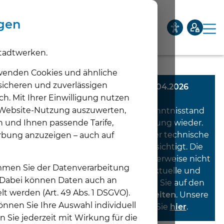
ngen
tadtwerken.
Privatkunden
Geschäftskunden
Netze
Über uns
wenden Cookies und ähnliche
 sicheren und zuverlässigen
Diese Meldung wurde am 30.04.2026
ch. Mit Ihrer Einwilligung nutzen
veröffentlicht.
Unternehmen
e Website-Nutzung auszuwerten,
Sie gibt den Informations- und Kenntnisstand
Unt
n und Ihnen passende Tarife,
zum Zeitpunkt ihrer Veröffentlichung wieder.
Aktuelles
Spätere tatsächliche, rechtliche oder technische
rbung anzuzeigen – auch auf
Unt
Entwicklungen sind nicht berücksichtigt. Die
Karriere
Inhalte entsprechen daher möglicherweise nicht
timmen Sie der Datenverarbeitung
Unt
mehr den aktuellen Vorgaben. Aktuelle und
. Dabei können Daten auch an
verbindliche Informationen finden Sie auf den
lt werden (Art. 49 Abs. 1 DSGVO).
jeweiligen
Produkt- und Themenseiten
. Unsere
nnen Sie Ihre Auswahl individuell
aktuellen Meldungen
finden Sie
hier
.
n Sie jederzeit mit Wirkung für die