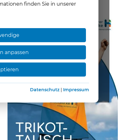
mationen finden Sie in unserer
wendige
en anpassen
eptieren
Datenschutz
|
Impressum