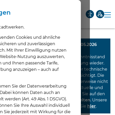
ngen
tadtwerken.
Privatkunden
Geschäftskunden
Netze
Über uns
wenden Cookies und ähnliche
 sicheren und zuverlässigen
Diese Meldung wurde am 04.05.2026
ch. Mit Ihrer Einwilligung nutzen
veröffentlicht.
Unternehmen
e Website-Nutzung auszuwerten,
Sie gibt den Informations- und Kenntnisstand
Unt
n und Ihnen passende Tarife,
zum Zeitpunkt ihrer Veröffentlichung wieder.
Aktuelles
Spätere tatsächliche, rechtliche oder technische
rbung anzuzeigen – auch auf
Unt
Entwicklungen sind nicht berücksichtigt. Die
Karriere
Inhalte entsprechen daher möglicherweise nicht
timmen Sie der Datenverarbeitung
Unt
mehr den aktuellen Vorgaben. Aktuelle und
. Dabei können Daten auch an
verbindliche Informationen finden Sie auf den
lt werden (Art. 49 Abs. 1 DSGVO).
jeweiligen
Produkt- und Themenseiten
. Unsere
nnen Sie Ihre Auswahl individuell
aktuellen Meldungen
finden Sie
hier
.
n Sie jederzeit mit Wirkung für die