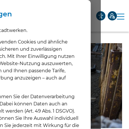
ngen
tadtwerken.
Privatkunden
Geschäftskunden
Netze
Über uns
wenden Cookies und ähnliche
 sicheren und zuverlässigen
ch. Mit Ihrer Einwilligung nutzen
Unternehmen
e Website-Nutzung auszuwerten,
Unt
n und Ihnen passende Tarife,
Aktuelles
rbung anzuzeigen – auch auf
Unt
Karriere
timmen Sie der Datenverarbeitung
Unt
. Dabei können Daten auch an
lt werden (Art. 49 Abs. 1 DSGVO).
nnen Sie Ihre Auswahl individuell
n Sie jederzeit mit Wirkung für die