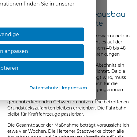
15.06.2026
mationen finden Sie in unserer
KORREKTUR: Fernwärmeausbau
in Teilen von Herten-Mitte
wendige
Die Hertener Stadtwerke erweitern ihr Fernwärmenetz in
Herten-Mitte. Im Zuge der Arbeiten kommt es auf der
Hospitalstraße im Bereich der Hausnummern 40 bis 48
en anpassen
ab Donnerstag, 18. Juni zu Verkehrseinschränkungen.
Während dieser Zeit wird im betroffenen Abschnitt ein
eptieren
beidseitiges Park- und Halteverbot eingerichtet. Da die
neue Fernwärmeleitung im Gehweg verlegt wird, muss
zusätzlich der Gehweg im Baustellenbereich für die
Datenschutz
|
Impressum
Dauer der Arbeiten gesperrt werden. Fußgängerinnen
und Fußgänger werden gebeten, den
gegenüberliegenden Gehweg zu nutzen. Die betroffenen
Grundstückszufahrten bleiben erreichbar. Die Fahrbahn
bleibt für Kraftfahrzeuge passierbar.
Die Gesamtdauer der Maßnahme beträgt voraussichtlich
etwa vier Wochen. Die Hertener Stadtwerke bitten alle